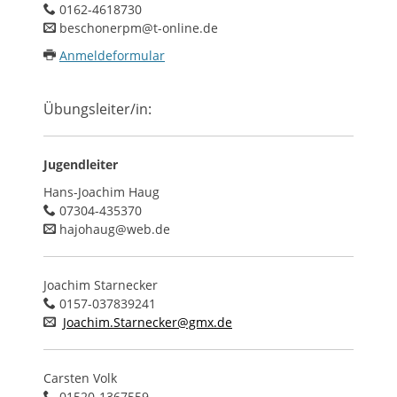
0162-4618730
beschonerpm@t-online.de
Anmeldeformular
Übungsleiter/in:
Jugendleiter
Hans-Joachim Haug
07304-435370
hajohaug@web.de
Joachim Starnecker
0157-037839241
Joachim.Starnecker@gmx.de
Carsten Volk
01520-1367559