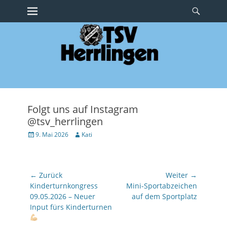
Erstes Menü
Suche
Zum
Inhalt:
Folgt uns auf Instagram
@tsv_herrlingen
Veröffentlicht
Autor
9. Mai 2026
Kati
am
Beitragsnavigation
← Zurück
Weiter →
Vorhergehender
Nächster
Kinderturnkongress
Mini-Sportabzeichen
Beitrag:
Beitrag:
09.05.2026 – Neuer
auf dem Sportplatz
Input fürs Kinderturnen