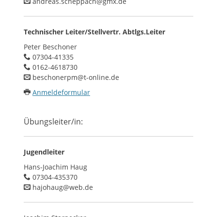
andreas.scheppach@gmx.de
Technischer Leiter/Stellvertr. Abtlgs.Leiter
Peter Beschoner
07304-41335
0162-4618730
beschonerpm@t-online.de
Anmeldeformular
Übungsleiter/in:
Jugendleiter
Hans-Joachim Haug
07304-435370
hajohaug@web.de